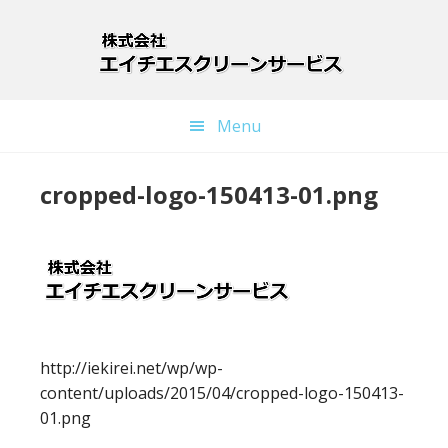
Skip
to
main
content
Menu
cropped-logo-150413-01.png
http://iekirei.net/wp/wp-
content/uploads/2015/04/cropped-logo-150413-
01.png