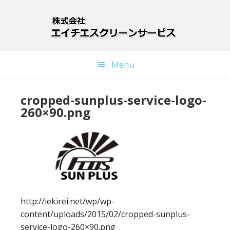
Skip
to
main
content
Menu
cropped-sunplus-service-logo-
260×90.png
http://iekirei.net/wp/wp-
content/uploads/2015/02/cropped-sunplus-
service-logo-260×90.png